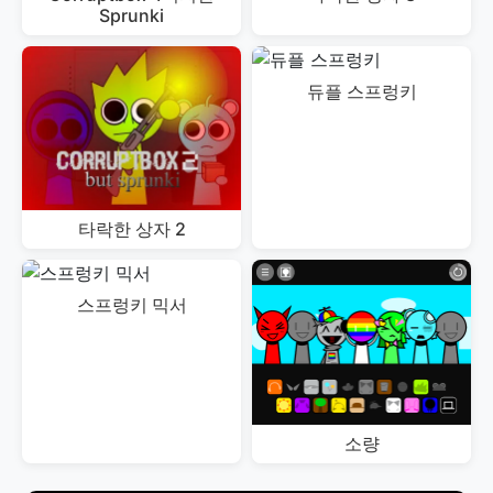
Sprunki
듀플 스프렁키
타락한 상자 2
스프렁키 믹서
소량