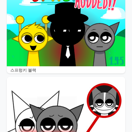
스프렁키 블랙