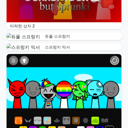
타락한 상자 2
듀플 스프렁키
스프렁키 믹서