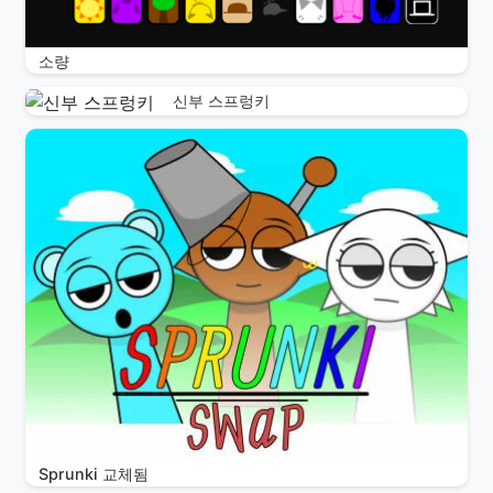
소량
신부 스프렁키
Sprunki 교체됨