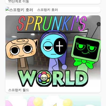
11단계로 이동
스프렁키 호러
스프렁키 월드