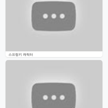
스프렁키 캐릭터