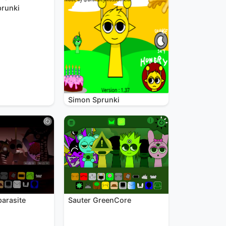
prunki
Simon Sprunki
parasite
Sauter GreenCore