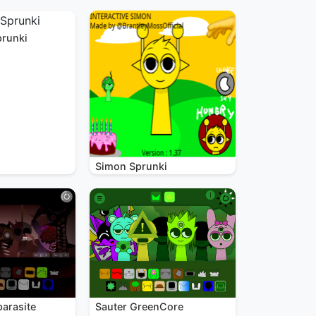
prunki
Simon Sprunki
parasite
Sauter GreenCore