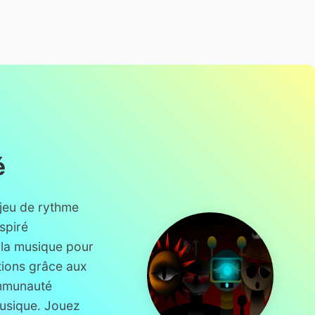
é
 jeu de rythme
spiré
la musique pour
tions grâce aux
ommunauté
musique. Jouez