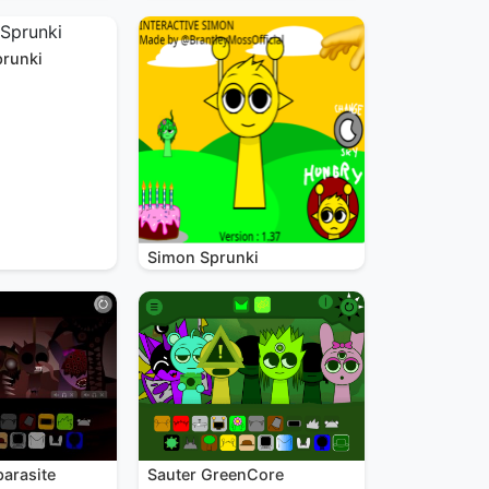
prunki
Simon Sprunki
parasite
Sauter GreenCore