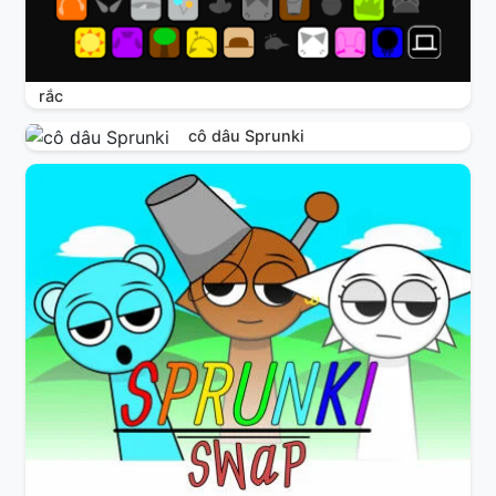
rắc
cô dâu Sprunki