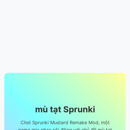
mù tạt Sprunki
Chơi Sprunki Mustard Remake Mod, một
game mix nhạc sôi động với chủ đề mù tạt