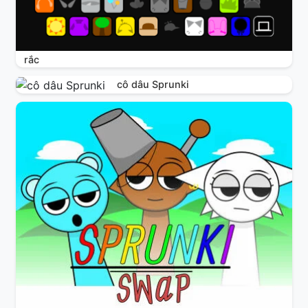
rắc
cô dâu Sprunki