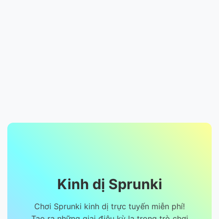
Kinh dị Sprunki
Chơi Sprunki kinh dị trực tuyến miễn phí!
Tạo ra những giai điệu kỳ lạ trong trò chơi