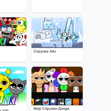
Спрунки Айс
Мир Спрунки Денди
е 100