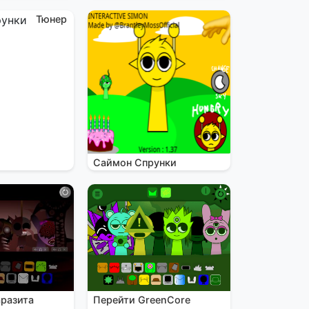
Тюнер
Саймон Спрунки
аразита
Перейти GreenCore