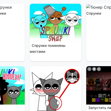
унки
Спрунки
Спрунки поменяны
местами
к
Запустить п