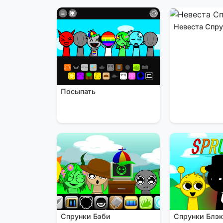
Невеста Спр
Посыпать
Спрунки Блэ
Спрунки Бэби