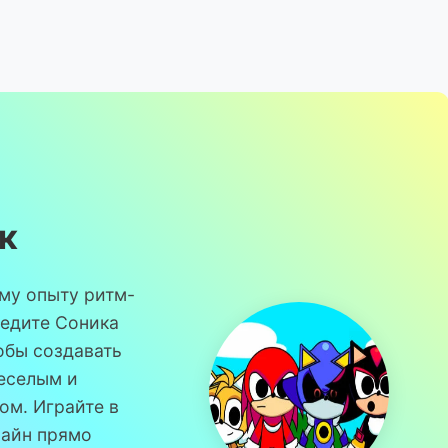
к
му опыту ритм-
ведите Соника
обы создавать
веселым и
м. Играйте в
лайн прямо