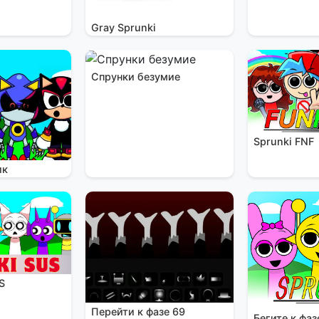
Gray Sprunki
Спрунки безумие
Sprunki FNF
ик
S
Перейти к фазе 69
Бегите к фаз