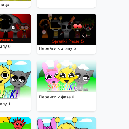
чица
апу 6
Перейти к этапу 5
Перейти к фазе 0
апу 1