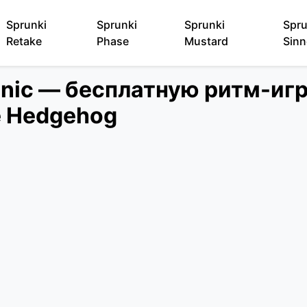
Sprunki
Sprunki
Sprunki
Spru
Retake
Phase
Mustard
Sinn
onic — бесплатную ритм-иг
e Hedgehog