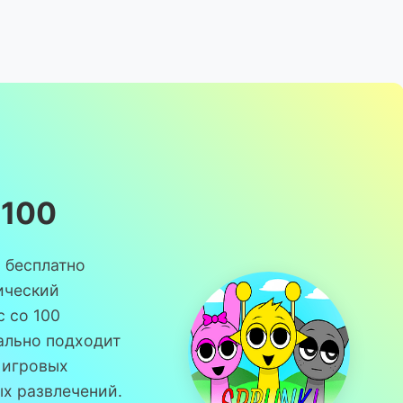
 100
0 бесплатно
ический
 со 100
ально подходит
 игровых
ых развлечений.