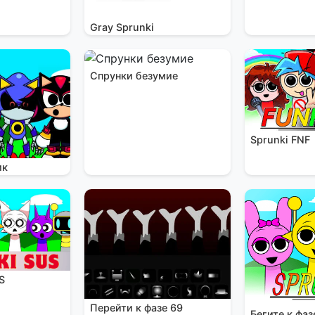
Gray Sprunki
Спрунки безумие
Sprunki FNF
ик
S
Перейти к фазе 69
Бегите к фаз