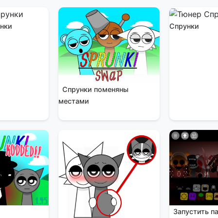
унки
Спрунки
Спрунки поменяны
местами
к
Запустить п