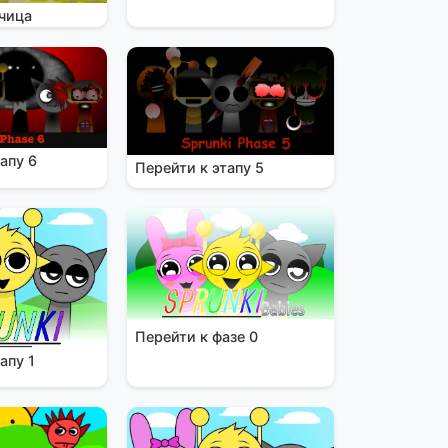
чица
апу 6
Перейти к этапу 5
Перейти к фазе 0
апу 1