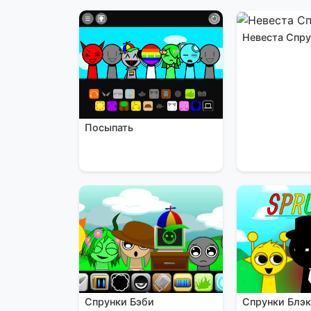
Невеста Спр
Посыпать
Спрунки Блэ
Спрунки Бэби