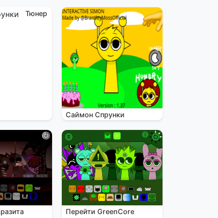
Тюнер
Саймон Спрунки
аразита
Перейти GreenCore