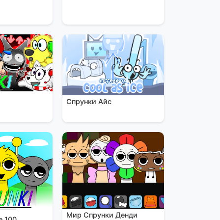
Спрунки Айс
Мир Спрунки Денди
е 100